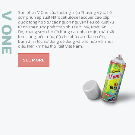
Sơn phun V One của thương hiệu Phượng Vỹ là hệ
V ONE
sơn phun áp suất Nitrocellulose lacquer cao cấp
được tổng hợp từ các nguồn nguyên liệu có xuất xứ
từ những nước phát triển như Đức, Mỹ, Nhật, Ấn
Độ,...màng sơn cho độ bóng cao, nhẵn mịn, màu sắc
tươi sáng, bền màu, độ che phủ cao, đanh cứng,
bám dính tốt. Sử dụng dễ dàng và phù hợp với mọi
điều kiện khí hậu thời tiết Việt Nam.
SEE MORE